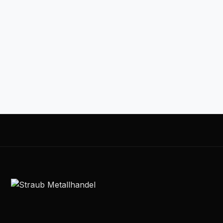
06872 / 7442
info@straub-metallhandel.de